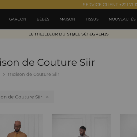
SERVICE CLIENT +221 71 1
GARÇON
BÉBÉS
MAISON
TISSUS
NOUVEAUTÉS
LE MEILLEUR DU STYLE SÉNÉGALAIS
son de Couture Siir
l
Maison de Couture Siir
on de Couture Siir