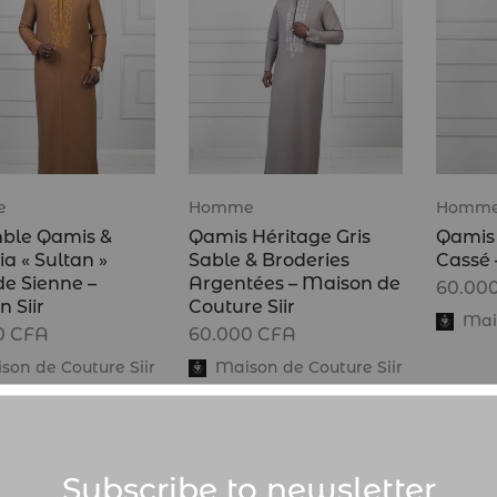
e
Homme
Homm
ble Qamis &
Qamis Héritage Gris
Qamis 
a « Sultan »
Sable & Broderies
Cassé 
de Sienne –
Argentées – Maison de
60.00
 Siir
Couture Siir
Mais
0
CFA
60.000
CFA
son de Couture Siir
Maison de Couture Siir
Subscribe to newsletter