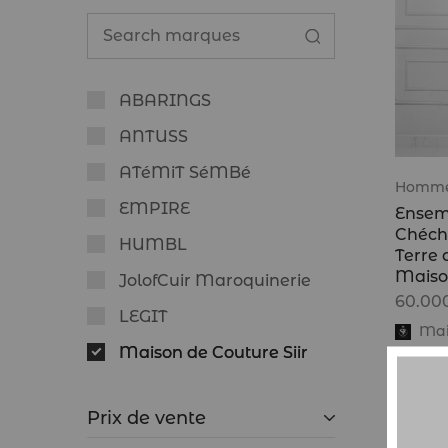
ABARINGS
ANTUSS
ATéMiT SéMBé
Homm
EMPIRE
Ensem
Chéchi
HUMBL
Terre 
Maison
JolofCuir Maroquinerie
60.00
LEGIT
Mai
Maison de Couture Siir
Maison Diarra
Prix de vente
Mbeddum Ndakaru