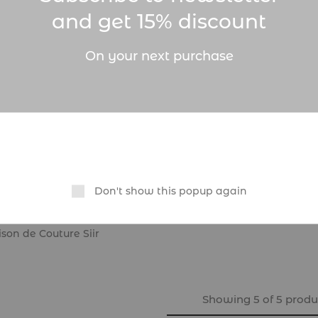
and get 15% discount
On your next purchase
e
Signature Noir
 – Maison de
Don't show this popup again
e Siir
0
CFA
son de Couture Siir
Showing
5
of
5
produ