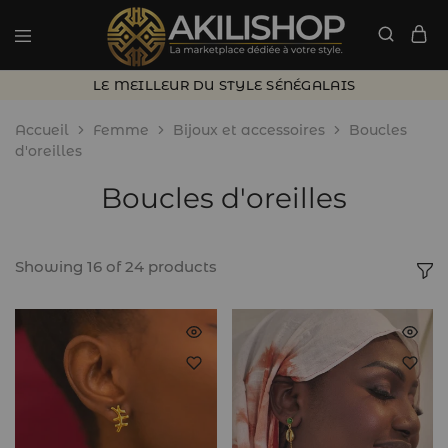
LE MEILLEUR DU STYLE SÉNÉGALAIS
Accueil
Femme
Bijoux et accessoires
Boucles
d'oreilles
Boucles d'oreilles
Showing
16
of
24
products