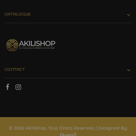
CATALOGUE
CONTACT
© 2026 Akilishop. Tous Droits Reservés. | Designed By
𝐄𝐤𝐨𝐨𝐫𝐚®