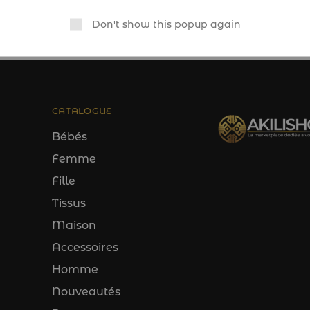
Don't show this popup again
CATALOGUE
Bébés
Femme
Fille
Tissus
Maison
Accessoires
Homme
Nouveautés