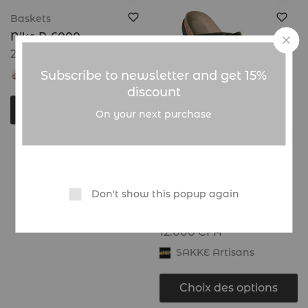
Baskets
Nike P-6000
20.000
CFA
Subscribe to newsletter and get 15%
Global Sneakers
discount
Choix des options
On your next purchase
Chaussures
Sandales artisanales à
Don't show this popup again
double boucle – Noir |
SAKKE
12.000
CFA
SAKKE Artisans
Choix des options