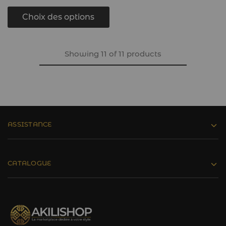
Choix des options
Showing
11
of
11
products
ASSISTANCE
CATALOGUE