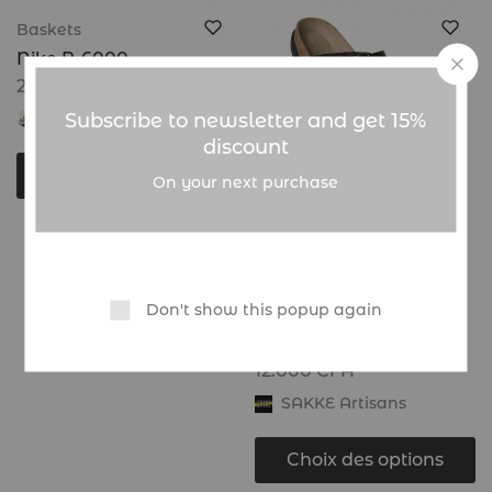
Baskets
Nike P-6000
20.000
CFA
Subscribe to newsletter and get 15%
Global Sneakers
discount
Choix des options
On your next purchase
Chaussures
Sandales artisanales à
Don't show this popup again
double boucle – Noir |
SAKKE
12.000
CFA
SAKKE Artisans
Choix des options