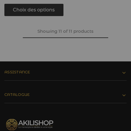
Choix des options
Showing
11
of
11
products
ASSISTANCE
CATALOGUE