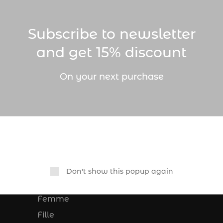
Subscribe to newsletter
for. Perhaps searching can help.
and get 15% discount
On your next purchase
CATALOGUE
Don't show this popup again
Bébés
Femme
Fille