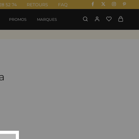
28 52 74
RETOURS
FAQ
PROMOS
MARQUES
a