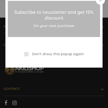
Subscribe to newsletter and get 15%
discount
On your next purchase
ASSISTANCE
CATALOGUE
Don't show this popup again
CONTACT