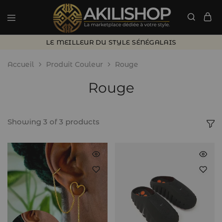
LE MEILLEUR DU STYLE SÉNÉGALAIS
Accueil
Produit Couleur
Rouge
Rouge
Showing
3
of
3
products