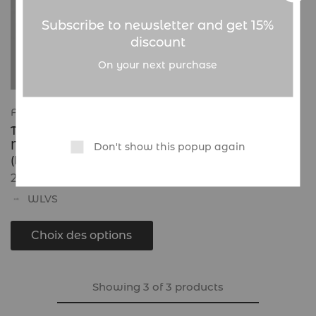
Subscribe to newsletter and get 15%
discount
On your next purchase
Femme
THE SIGNATURE
MOFITNESS SET
Don't show this popup again
(L’ENSEMBLE)
26.900
CFA
WLVS
Choix des options
Showing
3
of
3
products