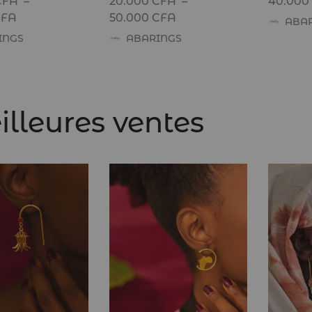
CFA
–
20.000
CFA
–
40.000
CFA
50.000
CFA
ABA
INGS
ABARINGS
lleures ventes