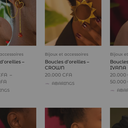
 accessoires
Bijoux et accessoires
Bijoux e
’oreilles –
Boucles d’oreilles –
Boucles 
CROWN
IVANA
CFA
–
20.000
CFA
20.000
CFA
50.000
ABARINGS
INGS
ABA