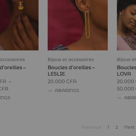
 accessoires
Bijoux et accessoires
Bijoux e
’oreilles –
Boucles d’oreilles –
Boucles 
LESLIE
LOVA
FA
–
20.000
CFA
20.000
CFA
50.000
ABARINGS
INGS
ABA
← Previous
1
2
Next