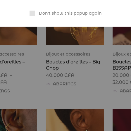
Don't show this popup again
 accessoires
Bijoux et accessoires
Bijoux e
’oreilles –
Boucles d’oreilles – Big
Boucles 
Chop
BISSA
CFA
–
40.000
CFA
20.000
CFA
32.000
ABARINGS
INGS
ABA