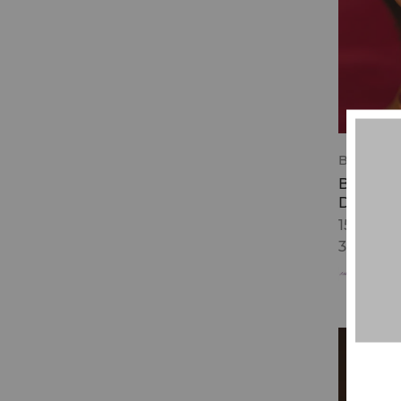
Bijoux et
Boucles d
DRAM
15.000
C
32.000
ABAR