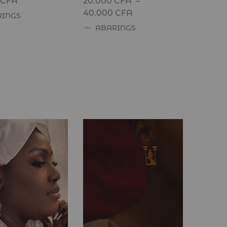
CFA
20.000
CFA
–
40.000
CFA
RINGS
ABARINGS