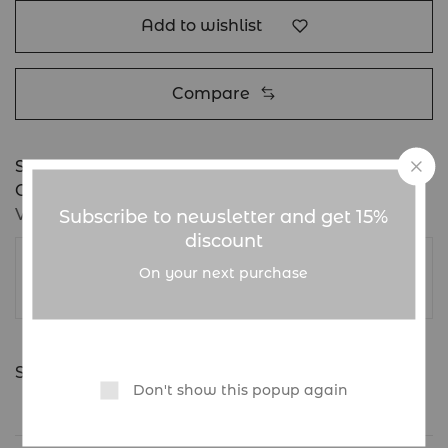
Add to wishlist
Compare
SKU:
Humbl infinity jersey noir
Categories:
Femme
,
Homme
,
T-shirts
,
T-shirts
,
Vêtements
,
Vêtements
Subscribe to newsletter and get 15%
discount
HUMBL
On your next purchase
Share:
Don't show this popup again