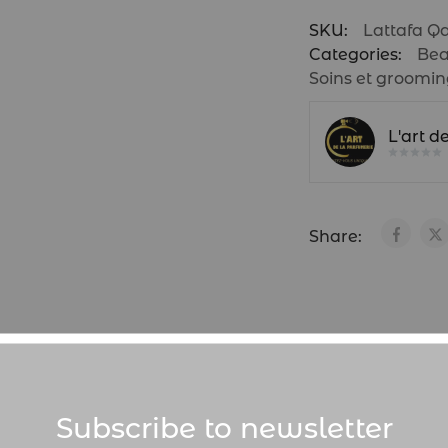
SKU:
Lattafa Q
Categories:
Bea
Soins et groomi
L'art d
Share:
scription
Informations complémentaires
Avis 
Subscribe to newsletter
m hors du commun qui souligne l’unicité de la personn