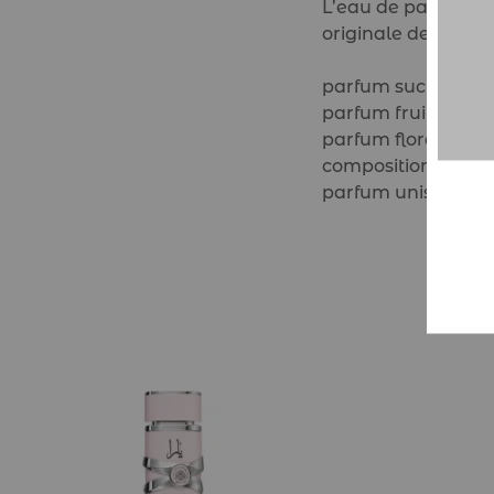
L’eau de parfum un
originale de s’expr
parfum sucré
parfum fruité
parfum floral
composition origin
parfum unisexe