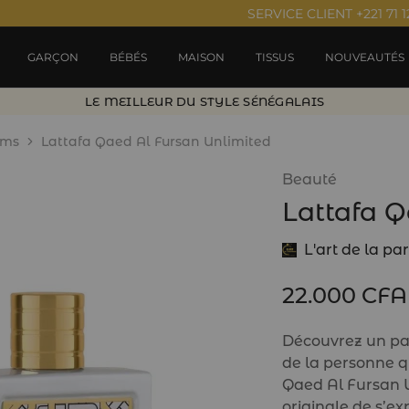
SERVICE CLIENT +221 71 1
GARÇON
BÉBÉS
MAISON
TISSUS
NOUVEAUTÉS
LE MEILLEUR DU STYLE SÉNÉGALAIS
ums
Lattafa Qaed Al Fursan Unlimited
Beauté
Lattafa Q
L'art de la pa
22.000
CFA
Découvrez un pa
de la personne q
Qaed Al Fursan U
originale de s’ex