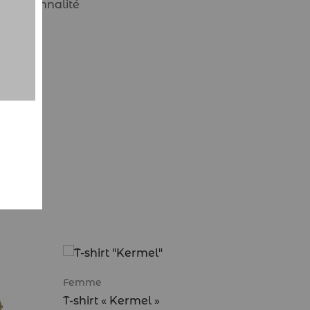
e personnalité
Femme
T-shirt « Kermel »