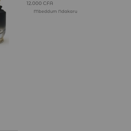
12.000
CFA
Mbeddum Ndakaru
Beauté
Ard Al
Rose P
15.000
L'ar