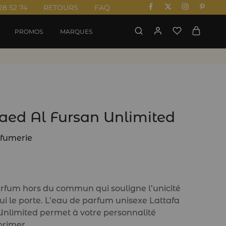
28 52 74
RETOURS
FAQ
PROMOS
MARQUES
aed Al Fursan Unlimited
rfumerie
rfum hors du commun qui souligne l’unicité
ui le porte. L’eau de parfum unisexe Lattafa
nlimited permet à votre personnalité
primer.