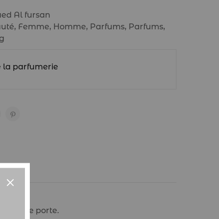
aed Al fursan
uté
,
Femme
,
Homme
,
Parfums
,
Parfums
,
ng
e la parfumerie
(0)
e qui le porte.