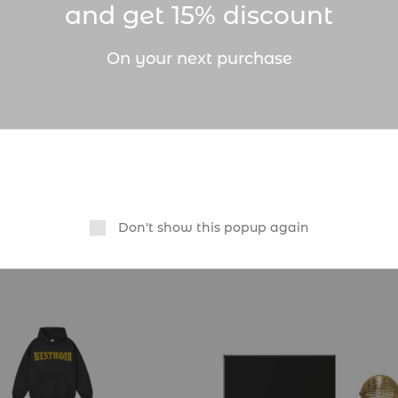
isexe Lattafa Qaed Al Fursan Unlimited permet à votr
and get 15% discount
imer.
On your next purchase
ale qui permet de découvrir un parfum très captivant
Don't show this popup again
Related Products