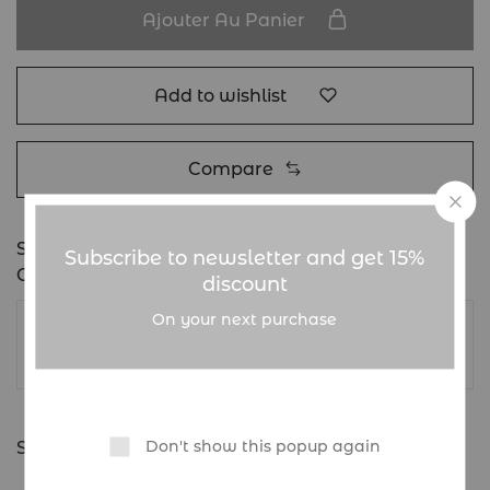
Ajouter Au Panier
Add to wishlist
Compare
SKU:
T shirt Gaucho
Subscribe to newsletter and get 15%
Category:
Non classé
discount
On your next purchase
The Doof
Don't show this popup again
Share: