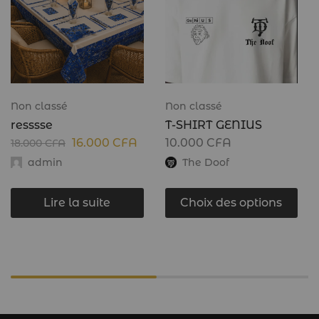
Non classé
Non classé
resssse
T-SHIRT GENIUS
16.000
CFA
10.000
CFA
18.000
CFA
admin
The Doof
Lire la suite
Choix des options