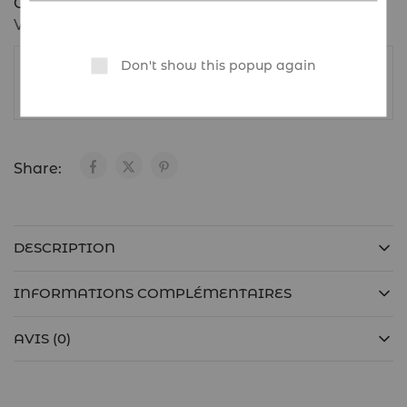
Categories:
Homme
,
T-shirts
,
Tenues de sport
,
Vêtements
Don't show this popup again
WLVS
Share:
DESCRIPTION
INFORMATIONS COMPLÉMENTAIRES
AVIS (0)