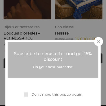
Bijoux et accessoires
Non classé
Boucles d’oreilles –
resssse
RENAISSANCE
16.000
CFA
18.000
CFA
20.000
CFA
admin
ABARINGS
Subscribe to newsletter and get 15%
Lire la suite
discount
Choix des options
On your next purchase
Showing
2
of
2
products
Don't show this popup again