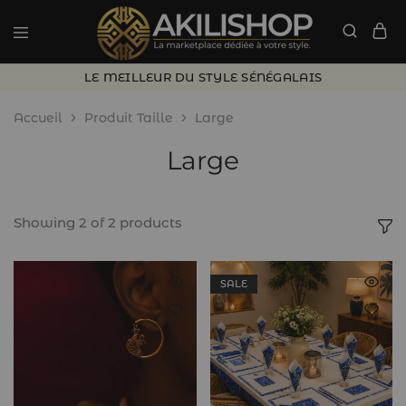
LE MEILLEUR DU STYLE SÉNÉGALAIS
Accueil
Produit Taille
Large
Large
Showing
2
of
2
products
SALE