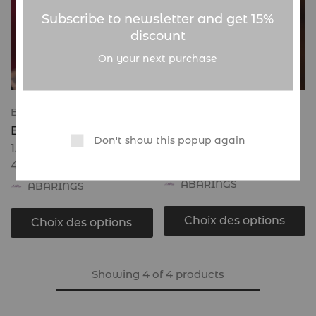
Subscribe to newsletter and get 15%
discount
On your next purchase
Bijoux et accessoires
Bijoux et accessoires
Boucles d’oreilles – Kora
Boucles d’oreilles –
Don't show this popup again
RENAISSANCE
15.000
CFA
–
20.000
CFA
40.000
CFA
ABARINGS
ABARINGS
Choix des options
Choix des options
Showing
4
of
4
products