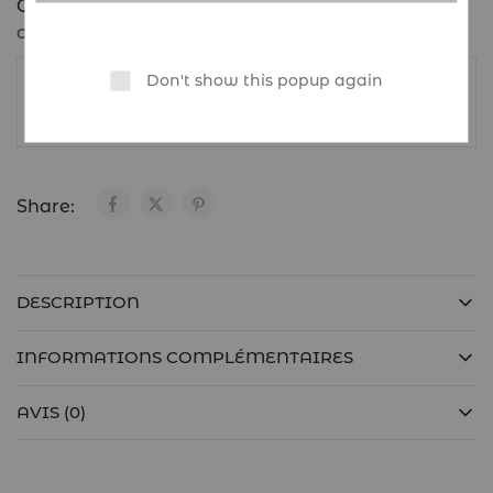
Categories:
Bijoux et accessoires
,
Boucles
d'oreilles
,
Femme
Don't show this popup again
ABARINGS
Share:
DESCRIPTION
INFORMATIONS COMPLÉMENTAIRES
AVIS (0)