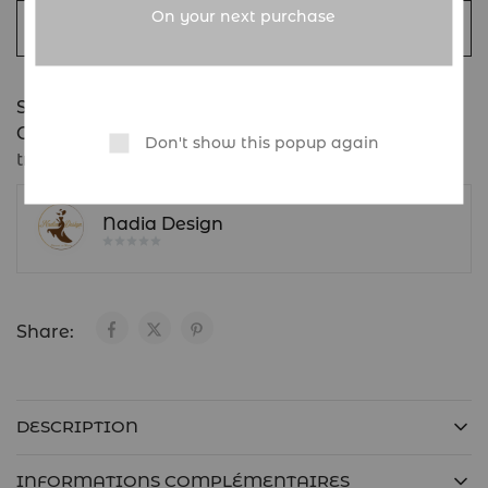
On your next purchase
Compare
SKU:
Robe Longue "Aura de Soie" Nadia Design
Categories:
Femme
,
Robes
,
Tenues
Don't show this popup again
traditionnelles
,
Vêtements
Nadia Design
Share:
DESCRIPTION
INFORMATIONS COMPLÉMENTAIRES