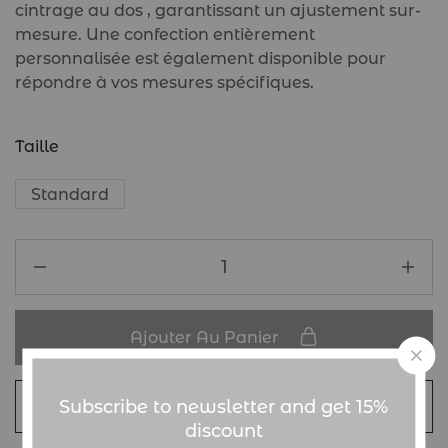
cintrage au dos , garantissant un ajustement sur-
mesure. Une confection entièrement
personnalisée est également disponible pour
répondre à vos mesures spécifiques.
Taille
Standard
Ajouter Au Panier
Subscribe to newsletter and get 15%
Add to wishlist
discount