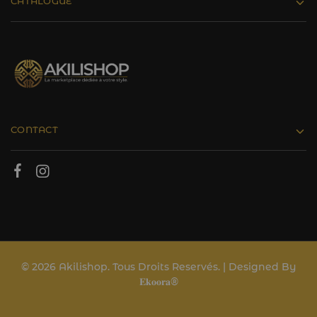
CATALOGUE
CONTACT
© 2026 Akilishop. Tous Droits Reservés. | Designed By
𝐄𝐤𝐨𝐨𝐫𝐚®